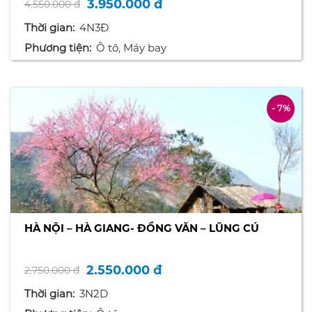
3.950.000 đ
4.550.000 đ
Thời gian:
4N3Đ
Phương tiện:
Ô tô, Máy bay
- 7%
HÀ NỘI – HÀ GIANG- ĐỒNG VĂN – LŨNG CÚ
2.550.000 đ
2.750.000 đ
Thời gian:
3N2D