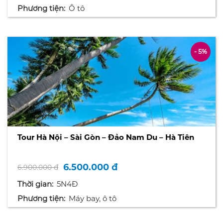
Phương tiện:
Ô tô
- 5%
Tour Hà Nội – Sài Gòn – Đảo Nam Du – Hà Tiên
6.500.000 đ
6.900.000 đ
Thời gian:
5N4Đ
Phương tiện:
Máy bay, ô tô