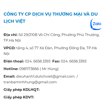
CÔNG TY CP DỊCH VỤ THƯƠNG MẠI VÀ DU
LỊCH VIỆT
Địa chỉ:
Số 29/210B Võ Chí Công, Phường Phú Thượng,
TP.Hà Nội
VPGD:
tầng 4, số 77 Xã Đàn, Phường Đống Đa, TP.Hà
Nội
Điện thoại:
024. 6658.3393
Fax:
024. 6658.3393
Hotline:
0981173666 ( Mr Hùng)
Email:
dieuhanh1.dulichviet@gmail.com /
tranbaminhhung@gmail.com
Giấy phép KDLHQT:
Giấy phép KDVT: