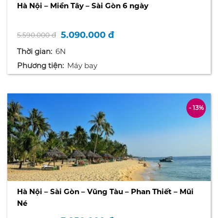
Hà Nội – Miền Tây – Sài Gòn 6 ngày
5.090.000 đ
5.590.000 đ
Thời gian:
6N
Phương tiện:
Máy bay
- 13%
Hà Nội – Sài Gòn – Vũng Tàu – Phan Thiết – Mũi
Né