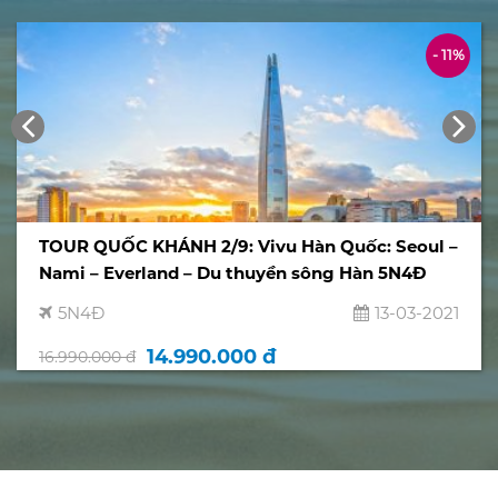
- 11%
TOUR QUỐC KHÁNH 2/9: Vivu Hàn Quốc: Seoul –
Nami – Everland – Du thuyền sông Hàn 5N4Đ
5N4Đ
13-03-2021
14.990.000 đ
16.990.000 đ