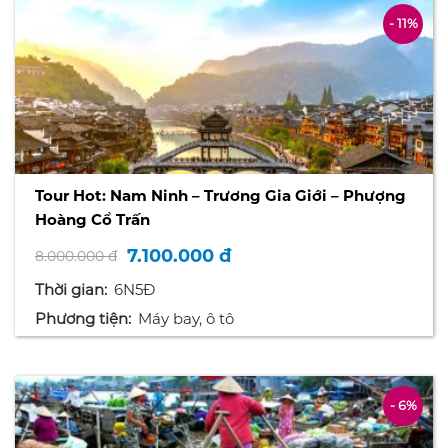
- 11%
Tour Hot: Nam Ninh – Trương Gia Giới – Phượng
Hoàng Cổ Trấn
7.100.000 đ
8.000.000 đ
Thời gian:
6N5Đ
Phương tiện:
Máy bay, ô tô
- 6%