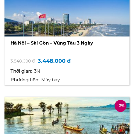
Hà Nội – Sài Gòn – Vũng Tàu 3 Ngày
3.448.000 đ
3.848.000 đ
Thời gian:
3N
Phương tiện:
Máy bay
- 3%