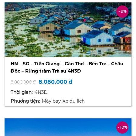
- 9%
HN – SG – Tiền Giang – Cần Thơ – Bến Tre – Châu
Đốc – Rừng tràm Trà sư 4N3Đ
8.080.000 đ
8.880.000 đ
Thời gian:
4N3Đ
Phương tiện:
Máy bay, Xe du lich
- 10%