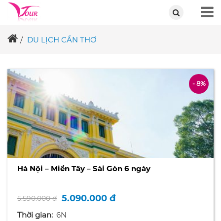
DU LỊCH CẦN THƠ
- 8%
Hà Nội – Miền Tây – Sài Gòn 6 ngày
5.090.000 đ
5.590.000 đ
Thời gian:
6N