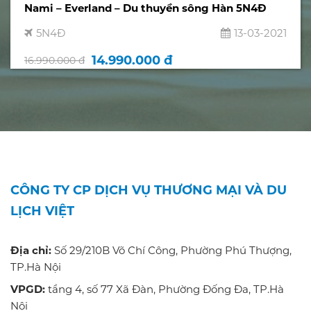
Nami – Everland – Du thuyền sông Hàn 5N4Đ
5N4Đ
13-03-2021
14.990.000 đ
16.990.000 đ
CÔNG TY CP DỊCH VỤ THƯƠNG MẠI VÀ DU
LỊCH VIỆT
Địa chỉ:
Số 29/210B Võ Chí Công, Phường Phú Thượng,
TP.Hà Nội
VPGD:
tầng 4, số 77 Xã Đàn, Phường Đống Đa, TP.Hà
Nội