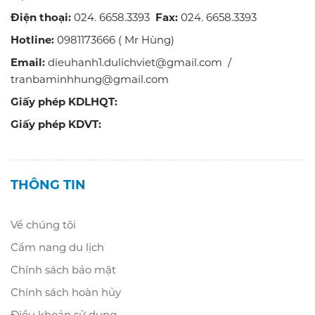
Điện thoại:
024. 6658.3393
Fax:
024. 6658.3393
Hotline:
0981173666 ( Mr Hùng)
Email:
dieuhanh1.dulichviet@gmail.com /
tranbaminhhung@gmail.com
Giấy phép KDLHQT:
Giấy phép KDVT:
THÔNG TIN
Về chúng tôi
Cẩm nang du lịch
Chính sách bảo mật
Chính sách hoàn hủy
Điều khoản sử dụng