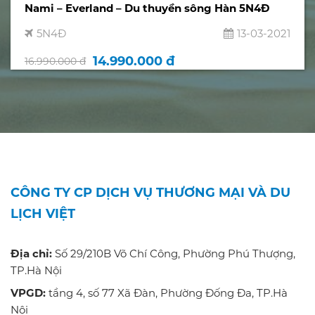
Nami – Everland – Du thuyền sông Hàn 5N4Đ
5N4Đ
13-03-2021
14.990.000 đ
16.990.000 đ
CÔNG TY CP DỊCH VỤ THƯƠNG MẠI VÀ DU
LỊCH VIỆT
Địa chỉ:
Số 29/210B Võ Chí Công, Phường Phú Thượng,
TP.Hà Nội
VPGD:
tầng 4, số 77 Xã Đàn, Phường Đống Đa, TP.Hà
Nội