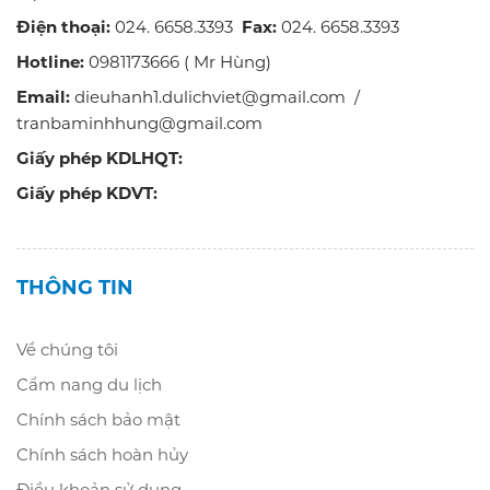
Điện thoại:
024. 6658.3393
Fax:
024. 6658.3393
Hotline:
0981173666 ( Mr Hùng)
Email:
dieuhanh1.dulichviet@gmail.com /
tranbaminhhung@gmail.com
Giấy phép KDLHQT:
Giấy phép KDVT:
THÔNG TIN
Về chúng tôi
Cẩm nang du lịch
Chính sách bảo mật
Chính sách hoàn hủy
Điều khoản sử dụng