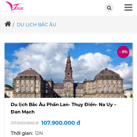
DU LỊCH BẮC ÂU
- 8%
Du lịch Bắc Âu Phần Lan- Thụy Điển- Na Uy –
Đan Mạch
107.900.000 đ
117.900.000 đ
Thời gian:
12N