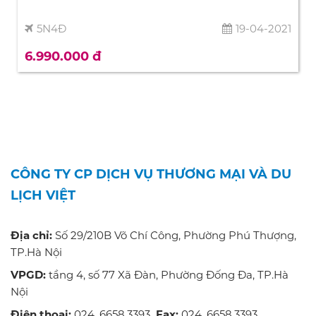
5N4Đ
19-04-2021
6.990.000 đ
CÔNG TY CP DỊCH VỤ THƯƠNG MẠI VÀ DU
LỊCH VIỆT
Địa chỉ:
Số 29/210B Võ Chí Công, Phường Phú Thượng,
TP.Hà Nội
VPGD:
tầng 4, số 77 Xã Đàn, Phường Đống Đa, TP.Hà
Nội
Điện thoại:
024. 6658.3393
Fax:
024. 6658.3393