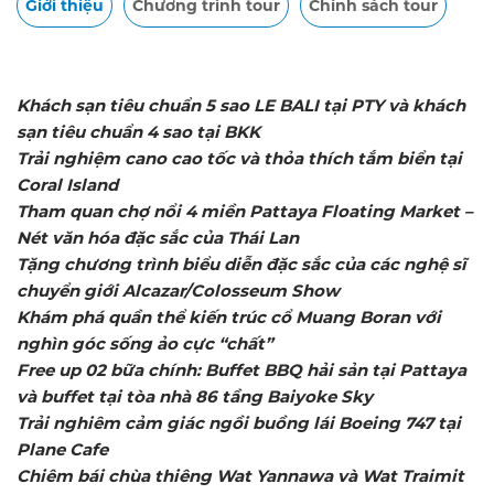
Giới thiệu
Chương trình tour
Chính sách tour
Khách sạn tiêu chuẩn 5 sao LE BALI tại PTY và khách
sạn tiêu chuẩn 4 sao tại BKK
Trải nghiệm cano cao tốc và thỏa thích tắm biển tại
Coral Island
Tham quan chợ nổi 4 miền Pattaya Floating Market –
Nét văn hóa đặc sắc của Thái Lan
Tặng chương trình biểu diễn đặc sắc của các nghệ sĩ
chuyển giới Alcazar/Colosseum Show
Khám phá quần thể kiến trúc cổ Muang Boran với
nghìn góc sống ảo cực “chất”
Free up 02 bữa chính: Buffet BBQ hải sản tại Pattaya
và buffet tại tòa nhà 86 tầng Baiyoke Sky
Trải nghiêm cảm giác ngồi buồng lái Boeing 747 tại
Plane Cafe
Chiêm bái chùa thiêng Wat Yannawa và Wat Traimit